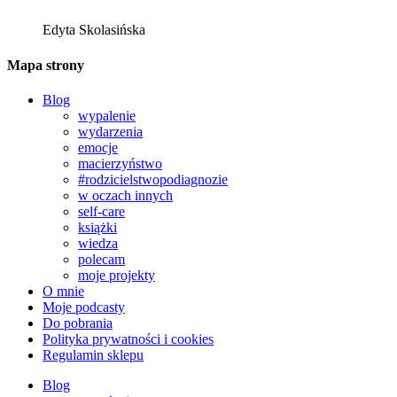
Edyta Skolasińska
Mapa strony
Blog
wypalenie
wydarzenia
emocje
macierzyństwo
#rodzicielstwopodiagnozie
w oczach innych
self-care
książki
wiedza
polecam
moje projekty
O mnie
Moje podcasty
Do pobrania
Polityka prywatności i cookies
Regulamin sklepu
Blog