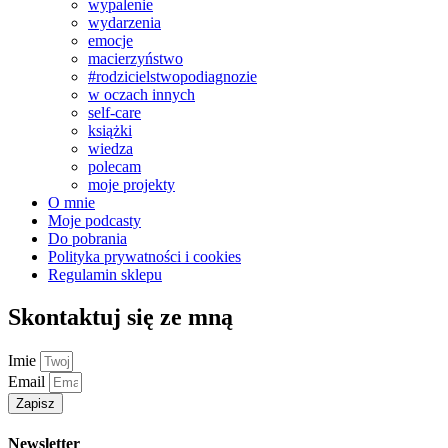
wypalenie
wydarzenia
emocje
macierzyństwo
#rodzicielstwopodiagnozie
w oczach innych
self-care
książki
wiedza
polecam
moje projekty
O mnie
Moje podcasty
Do pobrania
Polityka prywatności i cookies
Regulamin sklepu
Skontaktuj się ze mną
Imie
Email
Zapisz
Newsletter