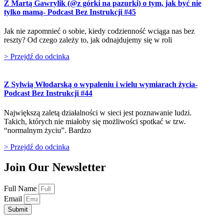
Z Martą Gawrylik (@z górki na pazurki) o tym, jak być nie
tylko mamą- Podcast Bez Instrukcji #45
Jak nie zapomnieć o sobie, kiedy codzienność wciąga nas bez
reszty? Od czego zależy to, jak odnajdujemy się w roli
> Przejdź do odcinka
Z Sylwią Włodarską o wypaleniu i wielu wymiarach życia-
Podcast Bez Instrukcji #44
Największą zaletą działalności w sieci jest poznawanie ludzi.
Takich, których nie miałoby się możliwości spotkać w tzw.
“normalnym życiu”. Bardzo
> Przejdź do odcinka
Join Our Newsletter
Full Name
Email
Submit