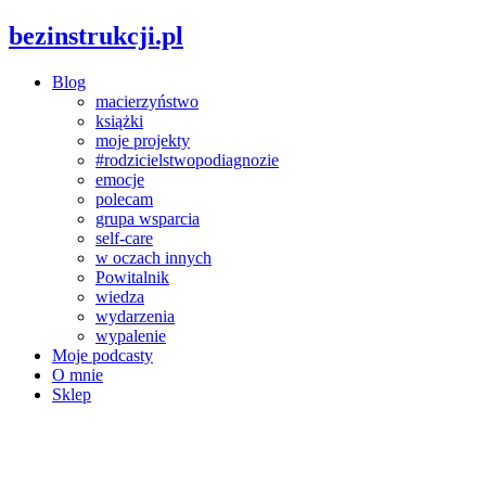
bezinstrukcji.pl
Blog
macierzyństwo
książki
moje projekty
#rodzicielstwopodiagnozie
emocje
polecam
grupa wsparcia
self-care
w oczach innych
Powitalnik
wiedza
wydarzenia
wypalenie
Moje podcasty
O mnie
Sklep