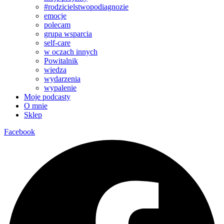
#rodzicielstwopodiagnozie
emocje
polecam
grupa wsparcia
self-care
w oczach innych
Powitalnik
wiedza
wydarzenia
wypalenie
Moje podcasty
O mnie
Sklep
Facebook